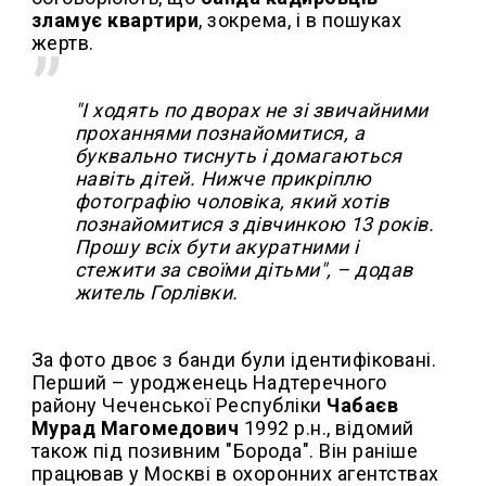
зламує квартири
, зокрема, і в пошуках
жертв.
"І ходять по дворах не зі звичайними
проханнями познайомитися, а
буквально тиснуть і домагаються
навіть дітей. Нижче прикріплю
фотографію чоловіка, який хотів
познайомитися з дівчинкою 13 років.
Прошу всіх бути акуратними і
стежити за своїми дітьми", – додав
житель Горлівки.
За фото двоє з банди були ідентифіковані.
Перший – уродженець Надтеречного
району Чеченської Республіки
Чабаєв
Мурад Магомедович
1992 р.н., відомий
також під позивним "Борода". Він раніше
працював у Москві в охоронних агентствах