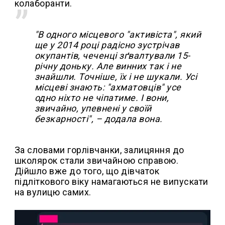
колаборанти.
"В одного місцевого "активіста", який
ще у 2014 році радісно зустрічав
окупантів, чеченці зґвалтували 15-
річну доньку. Але винних так і не
знайшли. Точніше, їх і не шукали. Усі
місцеві знають: "ахматовців" усе
одно ніхто не чіпатиме. І вони,
звичайно, упевнені у своїй
безкарності", – додала вона.
За словами горлівчанки, залицяння до
школярок стали звичайною справою.
Дійшло вже до того, що дівчаток
підліткового віку намагаються не випускати
на вулицю самих.