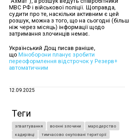
"Ахмат"), а розшук ведуть співробітники
МВС РФ і військової поліції. Щоправда,
судити про те, наскільки активним є цей
розшук, можна з того, що на сьогодні (більш
ніж через місяць) інформації щодо
затримання злочинців немає.
Український Дощ писав раніше,
що
Міноборони планує зробити
переоформлення відстрочок у Резерв+
автоматичним
12.09.2025
Теги
згвалтування
воєнні злочини
мародерство
кадирівці
тимчасово окуповані території