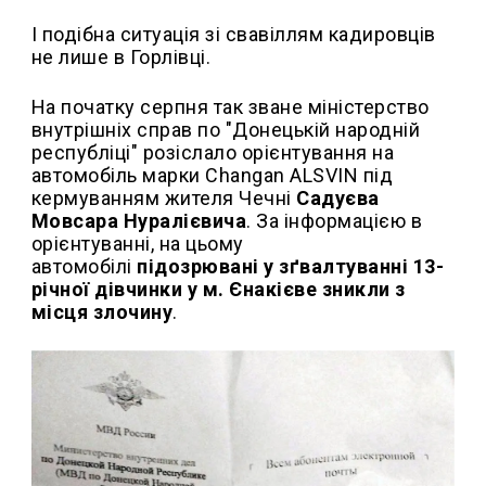
І подібна ситуація зі свавіллям кадировців
не лише в Горлівці.
На початку серпня так зване міністерство
внутрішніх справ по "Донецькій народній
республіці" розіслало орієнтування на
автомобіль марки Changan ALSVIN під
кермуванням жителя Чечні
Садуєва
Мовсара Нуралієвича
. За інформацією в
орієнтуванні, на цьому
автомобілі
підозрювані у зґвалтуванні 13-
річної дівчинки у м. Єнакієве зникли з
місця злочину
.