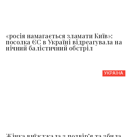
«росія намагається зламати Київ»:
посолка ЄС в Україні відреагувала на
нічний балістичний обстріл
УКРАЇНА
Жінка виїжджала з подвір’я та збила