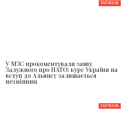
УКРАЇНА
У МЗС прокоментували заяву
Залужного про НАТО: курс України на
вступ до Альянсу залишається
незмінним
УКРАЇНА