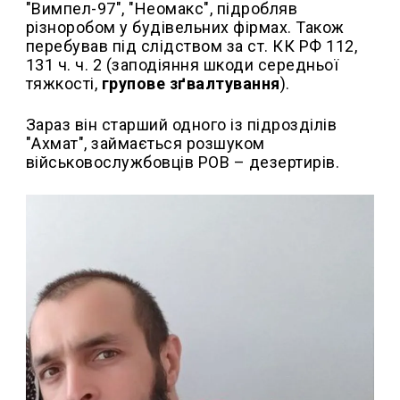
"Вимпел-97", "Неомакс", підробляв
різноробом у будівельних фірмах. Також
перебував під слідством за ст. КК РФ 112,
131 ч. ч. 2 (заподіяння шкоди середньої
тяжкості,
групове зґвалтування
).
Зараз він старший одного із підрозділів
"Ахмат", займається розшуком
військовослужбовців РОВ – дезертирів.