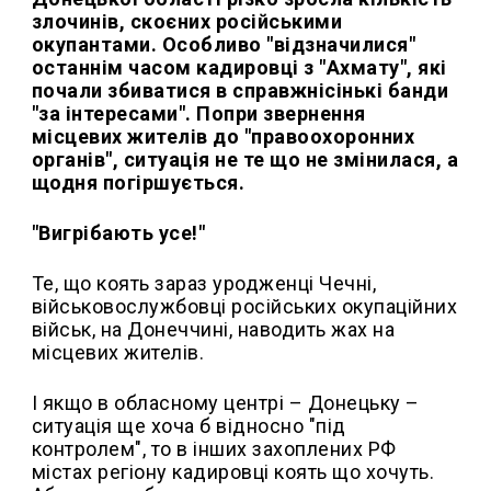
злочинів, скоєних російськими
окупантами. Особливо "відзначилися"
останнім часом кадировці з "Ахмату", які
почали збиватися в справжнісінькі банди
"за інтересами". Попри звернення
місцевих жителів до "правоохоронних
органів", ситуація не те що не змінилася, а
щодня погіршується.
"Вигрібають усе!"
Те, що коять зараз уродженці Чечні,
військовослужбовці російських окупаційних
військ, на Донеччині, наводить жах на
місцевих жителів.
І якщо в обласному центрі – Донецьку –
ситуація ще хоча б відносно "під
контролем", то в інших захоплених РФ
містах регіону кадировці коять що хочуть.