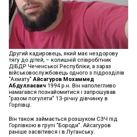
Другий кадировець, який має нездорову
тягу до дітей, – колишній співробітник
ДІБДР Чеченської Республіки, а зараз
військовослужбовець одного з підрозділів
"Ахмату"
Айсагуров Мохаммед
Абдуллаєвич
1994 р.н. Він наполегливо
намагався познайомитися і запрошував
"разом погуляти" 13-річну дівчинку в
Горлівці.
Він також займається розшуком СЗЧ під
Горлівкою в групі "Бороди". Айсагуров
раніше засвітився і в Луганську.