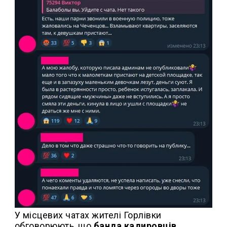
У місцевих чатах жителі Горлівки
обговорюють, що
банда кадировців