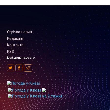
Стрiчка новин
Редакцiя
Контакти
RSS
Цей дощ надовго!