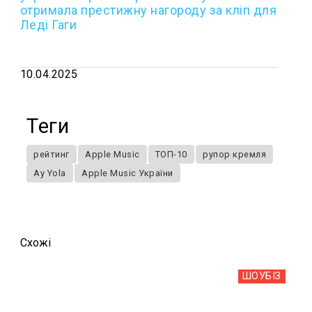
отримала престижну нагороду за кліп для
Леді Гаги
10.04.2025
Теги
рейтинг
Apple Music
ТОП-10
рупор кремля
Ay Yola
Apple Music України
Схожi
ШОУБIЗ