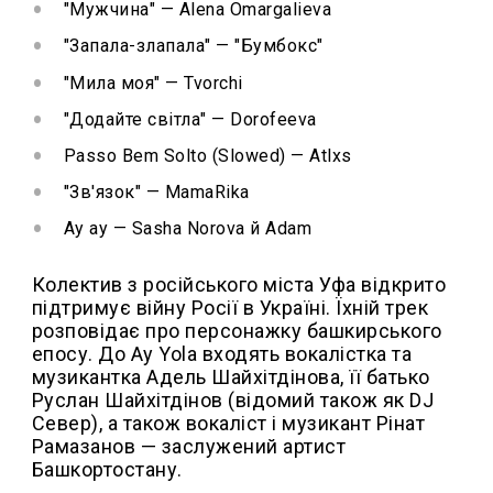
"Мужчина" — Alena Omargalieva
"Запала-злапала" — "Бумбокс"
"Мила моя" — Tvorchi
"Додайте світла" — Dorofeeva
Passo Bem Solto (Slowed) — Atlxs
"Зв'язок" — MamaRika
Ay ay — Sasha Norova й Adam
Колектив з російського міста Уфа відкрито
підтримує війну Росії в Україні. Їхній трек
розповідає про персонажку башкирського
епосу. До Ay Yola входять вокалістка та
музикантка Адель Шайхітдінова, її батько
Руслан Шайхітдінов (відомий також як DJ
Север), а також вокаліст і музикант Рінат
Рамазанов — заслужений артист
Башкортостану.