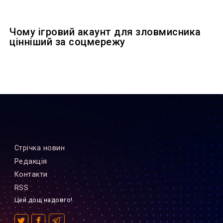
Чому ігровий акаунт для зловмисника
цінніший за соцмережу
Стрiчка новин
Редакцiя
Контакти
RSS
Цей дощ надовго!