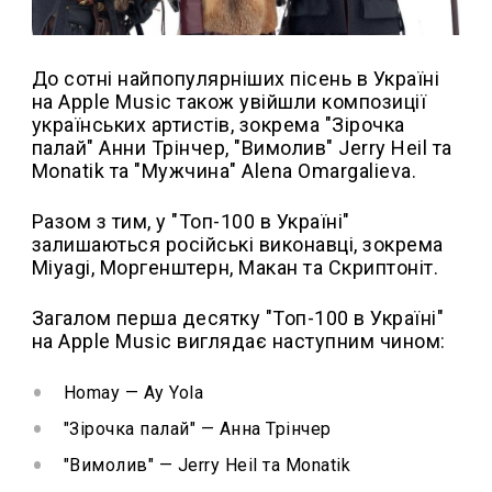
До сотні найпопулярніших пісень в Україні
на Apple Music також увійшли композиції
українських артистів, зокрема "Зірочка
палай" Анни Трінчер, "Вимолив" Jerry Heil та
Monatik та "Мужчина" Alena Omargalieva.
Разом з тим, у "Топ-100 в Україні"
залишаються російські виконавці, зокрема
Miyagi, Моргенштерн, Макан та Скриптоніт.
Загалом перша десятку "Топ-100 в Україні"
на Apple Music виглядає наступним чином:
Homay — Ay Yola
"Зірочка палай" — Анна Трінчер
"Вимолив" — Jerry Heil та Monatik