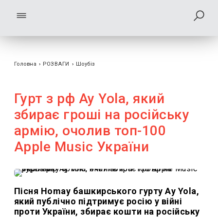
Головна
›
РОЗВАГИ
›
Шоубiз
Гурт з рф Ay Yola, який
збирає гроші на російську
армію, очолив топ-100
Apple Music України
Пісня Homay башкирського гурту Ay Yola,
який публічно підтримує росію у війні
проти України, збирає кошти на російську