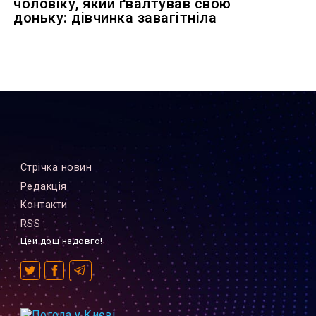
чоловіку, який ґвалтував свою
доньку: дівчинка завагітніла
Стрiчка новин
Редакцiя
Контакти
RSS
Цей дощ надовго!