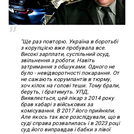
"Ще раз повторю. Україна в боротьбі
з корупцією вже пробувала все.
Високі зарплати, суспільний осуд,
звільнення з роботи. Навіть
затримання з обшуками. Одного не
було - невідворотності покарання. От
не сажають корумпантів в тюрму,
хоч кілок на голові теши. Тому брали,
беруть, і братимуть. УПД,
Виявляється, цей лікар з 2014 року
брав хабарі з військових за
комісування. В 2017 його прийняли.
Але якось так все розслідували, що в
суді справа розвалилась і в 2023 році
суд його виправдав і бабки з лівої