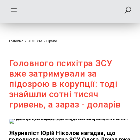
Головна
›
СОЦІУМ
›
Право
Головного психітра ЗСУ
вже затримували за
підозрою в корупції: тоді
знайшли сотні тисяч
гривень, а зараз - доларів
Журналіст Юрій Ніколов нагадав, що
головного психіатра ЗСУ Олега Друзя вже