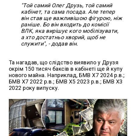
"Той самий Олег Друзь, той самий
кабінет, та сама посада. Але тепер
він став ще важливішою фігурою, ніж
раніше. Бо він входить до комісії
ВЛК, яка вирішує кого мобілізувати,
а хто достатньо хворий, щоб не
служити", - додав він.
Та нагадав, що слідство виявило у Друзя
окрім 150 тисяч баксів в кабінеті ще й купу
нового майна. Наприклад, БМВ Х7 2024 р.в.;
БМВ Х7 2022 р.в.; БМВ Х5 2023 р.в.; БМВ Х3
2022 року випуску.