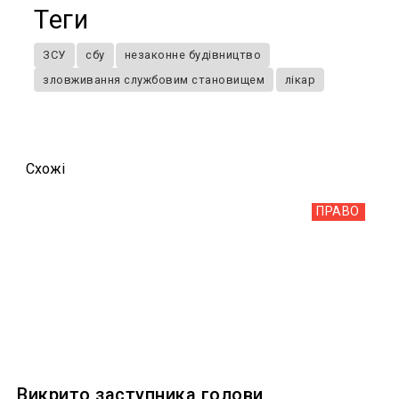
Теги
ЗСУ
сбу
незаконне будівництво
зловживання службовим становищем
лікар
Схожi
ПРАВО
Викрито заступника голови