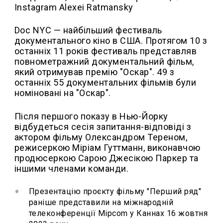
Instagram Alexei Ratmansky
Doc NYC — найбільший фестиваль
документального кіно в США. Протягом 10 з
останніх 11 років фестиваль представляв
повнометражний документальний фільм,
який отримував премію "Оскар". 49 з
останніх 55 документальних фільмів були
номіновані на "Оскар".
Після першого показу в Нью-Йорку
відбудеться сесія запитання-відповіді з
актором фільму Олександром Тереном,
режисеркою Міріам Гуттманн, виконавчою
продюсеркою Сарою Джесікою Паркер та
іншими членами команди.
Презентацію проєкту фільму "Перший ряд"
раніше представили на міжнародній
телеконференції Mipcom у Каннах 16 жовтня