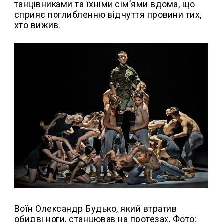
танцівниками та їхніми сім’ями вдома, що
сприяє поглибленню відчуття провини тих,
хто вижив.
Воїн Олександр Будько, який втратив
обидві ноги, станцював на протезах, Фото: