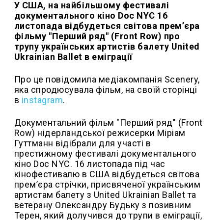
У США, на найбільшому фестивалі
документального кіно Doc NYC 16
листопада відбудеться світова премʼєра
фільму "Перший ряд" (Front Row) про
трупу українських артистів балету United
Ukrainian Ballet в еміграції
Про це повідомила медіакомпанія Scenery,
яка спродюсувала фільм, на своїй сторінці
в
instagram
.
Документальний фільм "Перший ряд" (Front
Row) нідерландської режисерки Міріам
Гуттманн відібрали для участі в
престижному фестивалі документального
кіно Doc NYC. 16 листопада під час
кінофестивалю в США відбудеться світова
премʼєра стрічки, присвяченої українським
артистам балету з United Ukrainian Ballet та
ветерану Олександру Будьку з позивним
Терен, який долучився до трупи в еміграції,