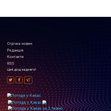
Стрiчка новин
Редакцiя
Контакти
RSS
Цей дощ надовго!