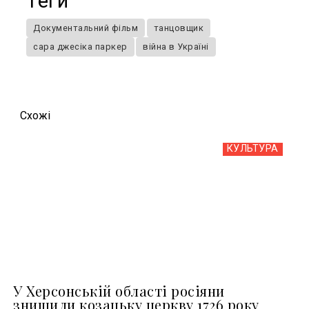
Теги
Документальний фільм
танцовщик
сара джесіка паркер
війна в Україні
Схожi
КУЛЬТУРА
У Херсонській області росіяни
знищили козацьку церкву 1726 року