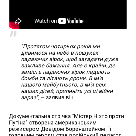
"Протягом чотирьох років ми
дивимося на небо в пошуках
падаючих зірок, щоб загадати дуже
важливе бажання. Але є країни, де
замість падаючих зірок падають
бомби та літають дрони. В ім'я
нашого майбутнього, в ім'я всіх
наших дітей, припиніть усі ці війни
зараз",
– заявив він.
Документальна стрічка "Містер Ніхто проти
Путіна" створена американським
режисером Девідом Боренштейном. Її
головним героєм став російський педагог