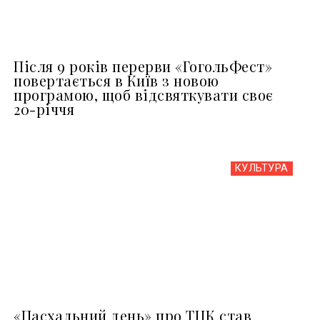
Після 9 років перерви «ГогольФест»
повертається в Київ з новою
програмою, щоб відсвяткувати своє
20-річчя
КУЛЬТУРА
«Пасхальний день» про ТЦК став