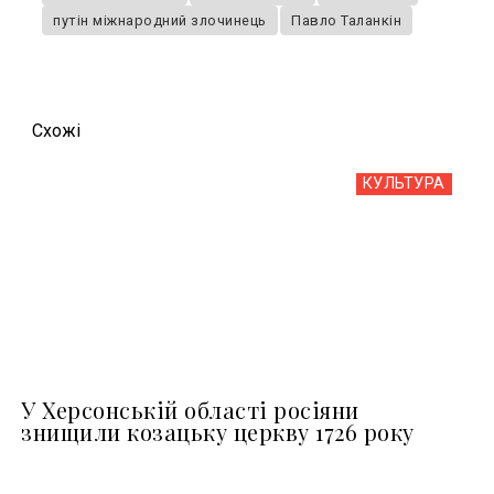
путін міжнародний злочинець
Павло Таланкін
Схожi
КУЛЬТУРА
У Херсонській області росіяни
знищили козацьку церкву 1726 року