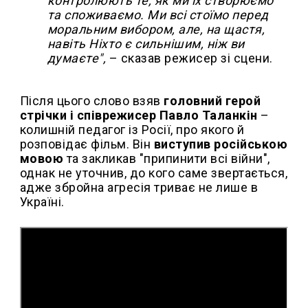
контролюють те, як ми їх створюємо
та споживаємо. Ми всі стоїмо перед
моральним вибором, але, на щастя,
навіть Ніхто є сильнішим, ніж ви
думаєте",
– сказав режисер зі сцени.
Після цього слово взяв
головний герой
стрічки і співрежисер Павло Таланкін
–
колишній педагог із Росії, про якого й
розповідає фільм. Він
виступив російською
мовою
та закликав "припинити всі війни",
однак не уточнив, до кого саме звертається,
адже збройна агресія триває не лише в
Україні.