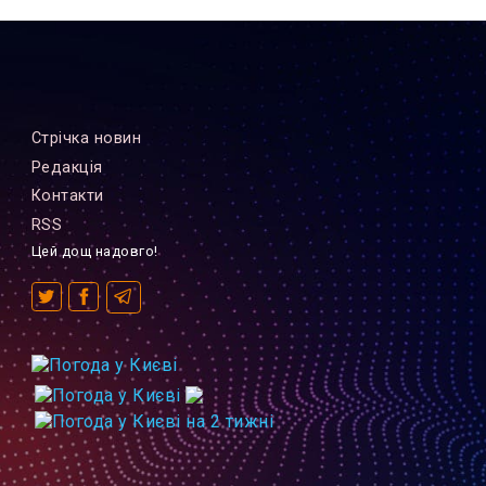
Стрiчка новин
Редакцiя
Контакти
RSS
Цей дощ надовго!