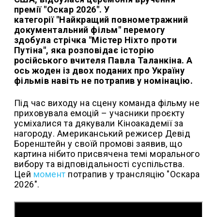
премії "Оскар 2026". У
категорії "Найкращий повнометражний
документальний фільм" перемогу
здобула стрічка "Містер Ніхто проти
Путіна", яка розповідає історію
російського вчителя Павла Таланкіна. А
ось жоден із двох поданих про Україну
фільмів навіть не потрапив у номінацію.
Під час виходу на сцену команда фільму не
приховувала емоцій – учасники проєкту
усміхалися та дякували Кіноакадемії за
нагороду. Американський режисер Девід
Боренштейн у своїй промові заявив, що
картина нібито присвячена темі морального
вибору та відповідальності суспільства.
Цей
момент
потрапив у трансляцію "Оскара
2026".