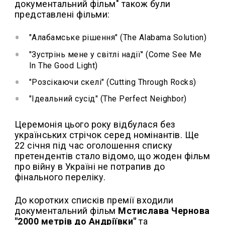
документальний фільм" також були
представлені фільми:
"Алабамське рішення" (The Alabama Solution)
"Зустрінь мене у світлі надії" (Come See Me
In The Good Light)
"Розсікаючи скелі" (Cutting Through Rocks)
"Ідеальний сусід" (The Perfect Neighbor)
Церемонія цього року відбулася без
українських стрічок серед номінантів. Ще
22 січня під час оголошення списку
претендентів стало відомо, що жоден фільм
про війну в Україні не потрапив до
фінального переліку.
До коротких списків премії входили
документальний фільм
Мстислава Чернова
"2000 метрів до Андріївки"
та