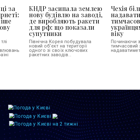
ці за
КНДР засипала землею
Чехія бі
рнеті:
нову будівлю на заводі,
надават
кіше
де виробляють ракети
тимчасов
ову
для рф: що показали
українця
супутники
віку
тлі
Північна Корея побудувала
Починаючи з
новий об'єкт на території
тимчасовий 
овлювань
одного зі своїх ключових
надаватиметь
аїні
ракетних заводів...