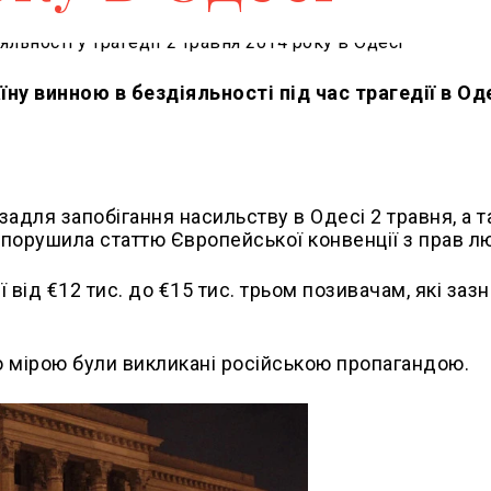
ну винною в бездіяльності під час трагедії в Оде
задля запобігання насильству в Одесі 2 травня, а т
 порушила статтю Європейської конвенції з прав л
 від €12 тис. до €15 тис. трьом позивачам, які заз
ю мірою були викликані російською пропагандою.