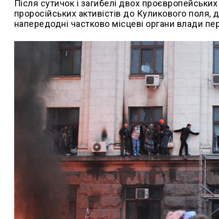
Після сутичок і загибелі двох проєвропейських а
проросійських активістів до Куликового поля, 
напередодні частково місцеві органи влади пе