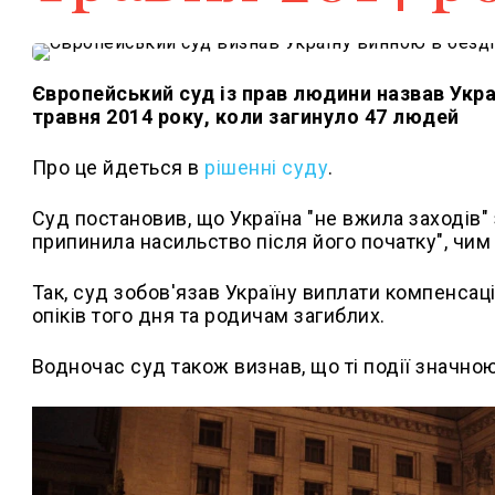
Європейський суд із прав людини назвав Украї
травня 2014 року, коли загинуло 47 людей
Про це йдеться в
рішенні суду
.
Суд постановив, що Україна "не вжила заходів" 
припинила насильство після його початку", чим
Так, суд зобов'язав Україну виплати компенсації
опіків того дня та родичам загиблих.
Водночас суд також визнав, що ті події значно