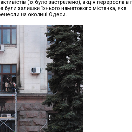
ктивістів (їх було застрелено), акція переросла в 
де були залишки їхнього наметового містечка, яке
ренесли на околиці Одеси.