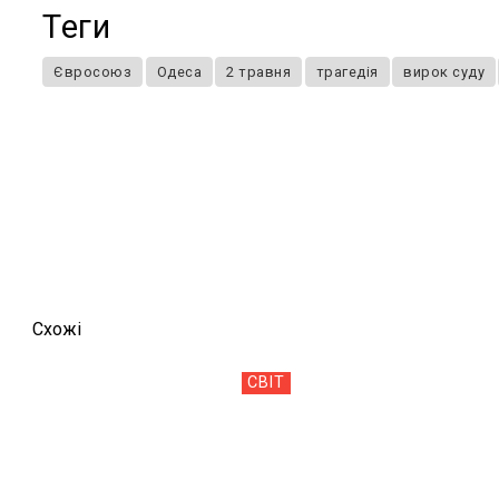
Теги
Євросоюз
Одеса
2 травня
трагедія
вирок суду
Схожi
СВІТ