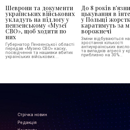
Шеврони та документи
До 8 років в'язни
українських військових
цькування в інте
укладуть на підлогу у
у Польщі жорст
пензенському «Музеї
каратимуть за м
СВО», щоб ходити по
ворожнечі
них
Зміни відбуваються на 
зростання кількості
Губернатор Пензенської області
антиукраїнських висл
передав «Музею СВО» каску,
та випадків агресії у кр
посвідчення та нашивки вбитих
приблизно на 30%...
українських військових....
Стрiчка новин
Редакцiя