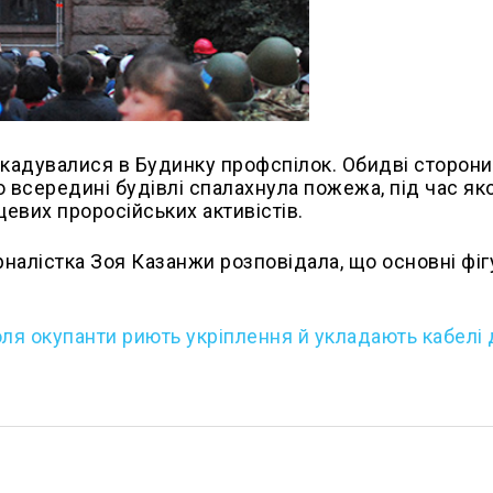
икадувалися в Будинку профспілок. Обидві сторон
о всередині будівлі спалахнула пожежа, під час як
цевих проросійських активістів.
урналістка Зоя Казанжи розповідала, що основні фі
оля окупанти риють укріплення й укладають кабелі