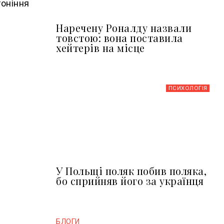
гоніння
Наречену Роналду назвали
товстою: вона поставила
хейтерів на місце
ПСИХОЛОГІЯ
У Польщі поляк побив поляка,
бо сприйняв його за українця
БЛОГИ