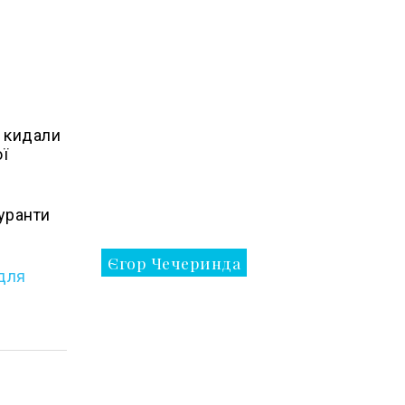
и кидали
ої
гуранти
Єгор Чечеринда
 для