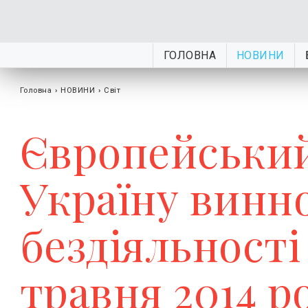
ГОЛОВНА
НОВИНИ
Головна
›
НОВИНИ
›
Світ
Європейський
Україну винн
бездіяльності 
травня 2014 р