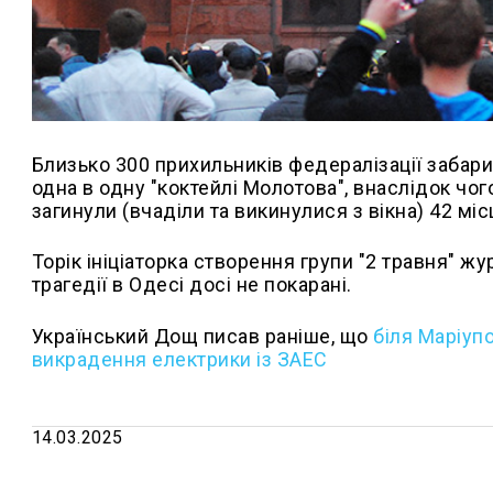
Близько 300 прихильників федералізації забар
одна в одну "коктейлі Молотова", внаслідок чог
загинули (вчаділи та викинулися з вікна) 42 міс
Торік ініціаторка створення групи "2 травня" ж
трагедії в Одесі досі не покарані.
Український Дощ писав раніше, що
біля Маріуп
викрадення електрики із ЗАЕС
14.03.2025