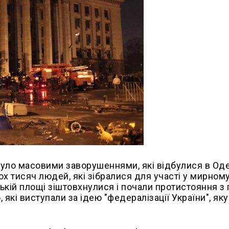
було масовими заворушеннями, які відбулися в Оде
ох тисяч людей, які зібралися для участі у мирному
цькій площі зіштовхнулися і почали протистояння з
які виступали за ідею "федералізації України", як