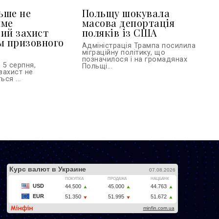
льше не
Польщу шокувала
име
масова депортація
ий захист
поляків із США
м призовного
Адміністрація Трампа посилила
міграційну політику, що
позначилося і на громадянах
 5 серпня,
Польщі...
захист не
ся ...