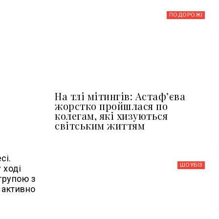
ПОДОРОЖІ
На тлі мітингів: Астафʼєва
жорстко пройшлася по
колегам, які хизуються
світським життям
сі.
ШОУБIЗ
 ході
 групою з
у активно