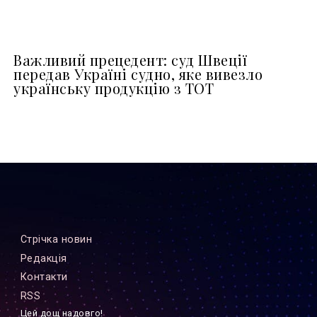
Важливий прецедент: суд Швеції
передав Україні судно, яке вивезло
українську продукцію з ТОТ
Стрiчка новин
Редакцiя
Контакти
RSS
Цей дощ надовго!