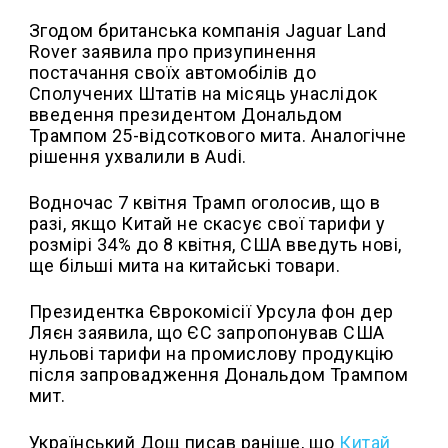
Згодом британська компанія Jaguar Land
Rover заявила про призупинення
постачання своїх автомобілів до
Сполучених Штатів на місяць унаслідок
введення президентом Дональдом
Трампом 25-відсоткового мита. Аналогічне
рішення ухвалили в Audi.
Водночас 7 квітня Трамп оголосив, що в
разі, якщо Китай не скасує свої тарифи у
розмірі 34% до 8 квітня, США введуть нові,
ще більші мита на китайські товари.
Президентка Єврокомісії Урсула фон дер
Ляєн заявила, що ЄС запропонував США
нульові тарифи на промислову продукцію
після запровадження Дональдом Трампом
мит.
Український Дощ писав раніше, що
Китай