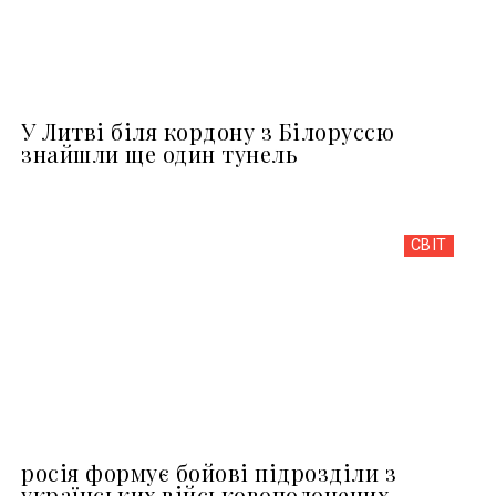
У Литві біля кордону з Білоруссю
знайшли ще один тунель
СВІТ
росія формує бойові підрозділи з
українських військовополонених –