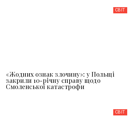
СВІТ
«Жодних ознак злочину»: у Польщі
закрили 10-річну справу щодо
Смоленської катастрофи
СВІТ