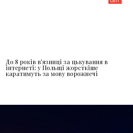
СВІТ
До 8 років в'язниці за цькування в
інтернеті: у Польщі жорсткіше
каратимуть за мову ворожнечі