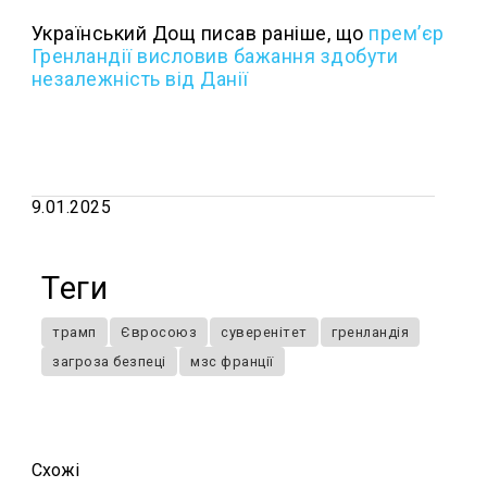
Український Дощ писав раніше, що
премʼєр
Гренландії висловив бажання здобути
незалежність від Данії
9.01.2025
Теги
трамп
Євросоюз
суверенітет
гренландія
загроза безпеці
мзс франції
Схожi