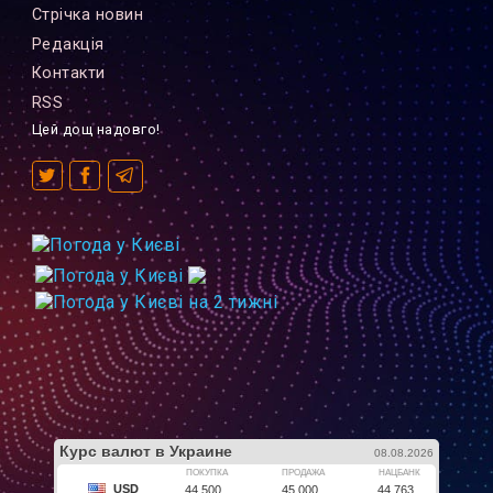
Стрiчка новин
Редакцiя
Контакти
RSS
Цей дощ надовго!