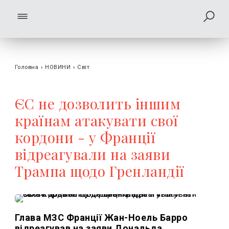
Головна
›
НОВИНИ
›
Світ
ЄС не дозволить іншим
країнам атакувати свої
кордони - у Франції
відреагували на заяви
Трампа щодо Гренландії
Глава МЗС Франції Жан-Ноель Барро
відреагував на заяви Дональда