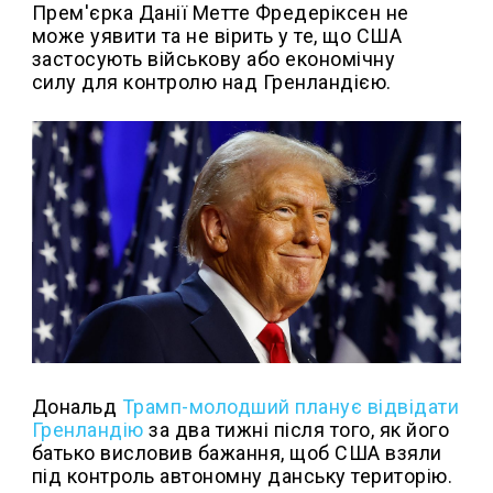
Прем'єрка Данії Метте Фредеріксен не
може уявити та не вірить у те, що США
застосують військову або економічну
силу для контролю над Гренландією.
Дональд
Трамп-молодший планує відвідати
Гренландію
за два тижні після того, як його
батько висловив бажання, щоб США взяли
під контроль автономну данську територію.