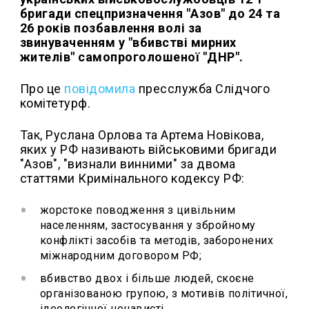
бригади спецпризначення "Азов" до 24 та
26 років позбавлення волі за
звинуваченням у "вбивстві мирних
жителів" самопроголошеної "ДНР".
Про це
повідомила
пресслужба Слідчого
комітетурф.
Так, Руслана Орлова та Артема Новікова,
яких у РФ називають військовими бригади
"Азов", "визнали винними" за двома
статтями Кримінального кодексу РФ:
жорстоке поводження з цивільним
населенням, застосування у збройному
конфлікті засобів та методів, заборонених
міжнародним договором РФ;
вбивство двох і більше людей, скоєне
організованою групою, з мотивів політичної,
ідеологічної ненависті.