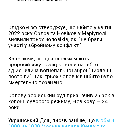
Слідком рф стверджує, що нібито у квітні
2022 року Орлов та Новіков у Маріуполі
виявили трьох чоловіків, які "не брали
участі у збройному конфлікті".
Вважаючи, що ці чоловіки мають
проросійську позицію, вони начебто
здійснили із вогнепальної зброї "численні
постріли". Так, трьох чоловіків нібито було
смертельно поранено.
Орлову російський суд призначив 26 років
колонії суворого режиму, Новікову — 24
роки.
Український Дощ писав раніше, що
в обміні
1000 на 1000 Москва видала Києву тих