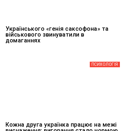
Українського «генія саксофона» та
військового звинуватили в
домаганнях
ПСИХОЛОГІЯ
Кожна друга українка працює на межі
виснаження: вигорання стало нормою