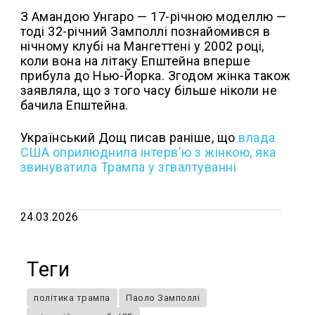
З Амандою Унгаро — 17-річною моделлю —
тоді 32-річний Замполлі познайомився в
нічному клубі на Мангеттені у 2002 році,
коли вона на літаку Епштейна вперше
прибула до Нью-Йорка. Згодом жінка також
заявляла, що з того часу більше ніколи не
бачила Епштейна.
Український Дощ писав раніше, що
влада
США оприлюднила інтерв'ю з жінкою, яка
звинуватила Трампа у згвалтуванні
24.03.2026
Теги
політика трампа
Паоло Замполлі