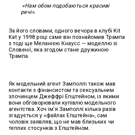
«Нам обом подобаються красиві
речі».
За його словами, одного вечора в клубі Kit
Kat у 1998 році саме він познайомив Трампа
з тоді ще Меланією Кнаусс — моделлю зі
Словенії, яка згодом стане дружиною
Трампа.
Як модельний агент Замполлі також мав
контакти з фінансистом та сексуальним
злочинцем Джеффрі Епштейном, із якими
вони обговорювали купівлю модельного
агентства. Хоч ім'я Замполлі кілька разів
згадується у «файлах Епштейна», сам
чоловік заявляв, що не мав близьких чи
теплих стосунків з Епштейном.