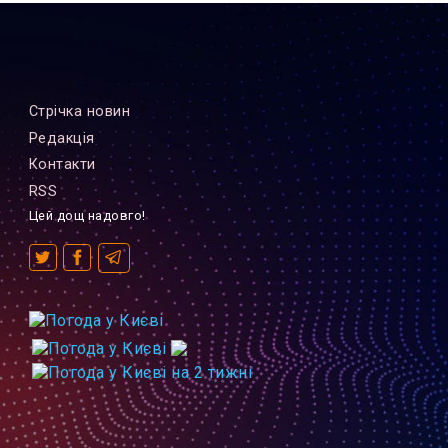
Стрiчка новин
Редакцiя
Контакти
RSS
Цей дощ надовго!