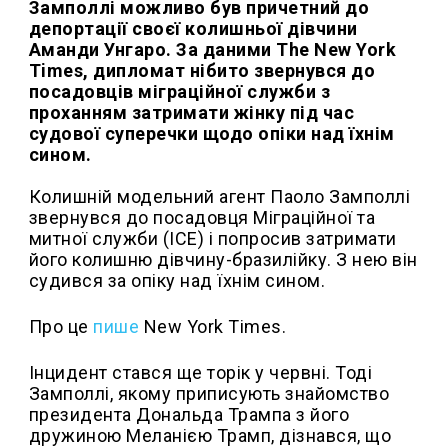
Замполлі можливо був причетний до
депортації своєї колишньої дівчини
Аманди Унгаро. За даними The New York
Times, дипломат нібито звернувся до
посадовців міграційної служби з
проханням затримати жінку під час
судової суперечки щодо опіки над їхнім
сином.
Колишній модельний агент Паоло Замполлі
звернувся до посадовця Міграційної та
митної служби (ICE) і попросив затримати
його колишню дівчину-бразилійку. З нею він
судився за опіку над їхнім сином.
Про це
пише
New York Times.
Інцидент стався ще торік у червні. Тоді
Замполлі, якому приписують знайомство
президента Дональда Трампа з його
дружиною Меланією Трамп, дізнався, що