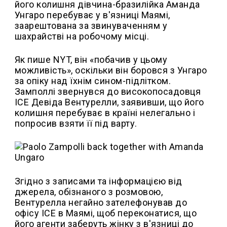
його колишня дівчина-бразилійка Аманда
Унгаро перебуває у в'язниці Маямі,
заарештована за звинуваченням у
шахрайстві на робочому місці.
Як пише NYT, він «побачив у цьому
можливість», оскільки він боровся з Унгаро
за опіку над їхнім сином-підлітком.
Замполлі звернувся до високопосадовця
ICE Девіда Вентурелли, заявивши, що його
колишня перебуває в країні нелегально і
попросив взяти її під варту.
Згідно з записами та інформацією від
джерела, обізнаного з розмовою,
Вентурелла негайно зателефонував до
офісу ICE в Маямі, щоб переконатися, що
його агенти заберуть жінку з в'язниці до