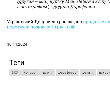
(другий – мій), куртку Міші Лебіги з кліпу
з автографом", - додала Дорофєєва.
Український Дощ писав раніше, що
продажі укра
перетнули позначку 1 млн копій
30.11.2024
Теги
ЗСУ
Концерт
дрони
дорофєєва
донати
палац 