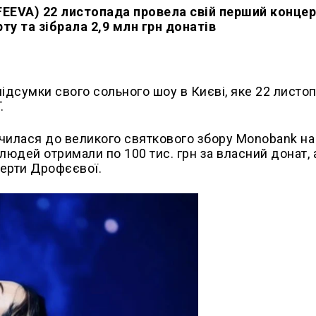
EEVA) 22 листопада провела свій перший концер
у та зібрала 2,9 млн грн донатів
ідсумки свого сольного шоу в Києві, яке 22 листо
.
училася до великого святкового збору Monobank на
7 людей отримали по 100 тис. грн за власний донат, 
церти Дрофєєвої.