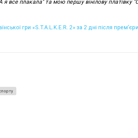
 "А я все плакала" та мою першу вінілову платівку "
їнської гри «S.T.A.L.K.E.R. 2» за 2 дні після премʼєр
спорту