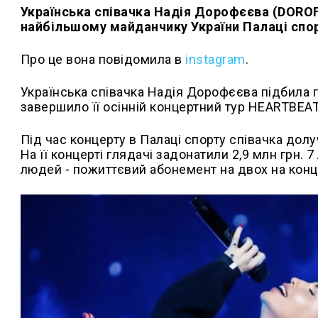
Українська співачка Надія Дорофєєва (DOROF
найбільшому майданчику України Палаці спорт
Про це вона повідомила в
instagram
.
Українська співачка Надія Дорофєєва підбила п
завершило її осінній концертний тур HEARTBEAT
Під час концерту в Палаці спорту співачка дол
На її концерті глядачі задонатили 2,9 млн грн. 
людей - пожиттєвий абонемент на двох на кон