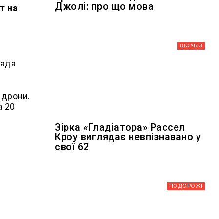
Джолі: про що мова
т на
ШОУБIЗ
пада
 дрони.
а 20
Зірка «Гладіатора» Рассел
Кроу виглядає невпізнавано у
свої 62
ПОДОРОЖІ