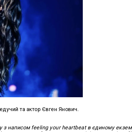
едучий та актор Євген Янович.
ку з написом feeling your heartbeat в єдиному екзе