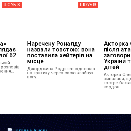
ШОУБIЗ
ШОУБIЗ
ра»
Наречену Роналду
Акторка 
лядає
назвали товстою: вона
після ата
вої 62
поставила хейтерів на
заговори
місце
України 
ський
дітей
 розповів
Джорджина Родрігес відповіла
ення...
на критику через свою «зайву»
Акторка Оле
вагу...
зізналася, щ
гостре бажа
кордон...