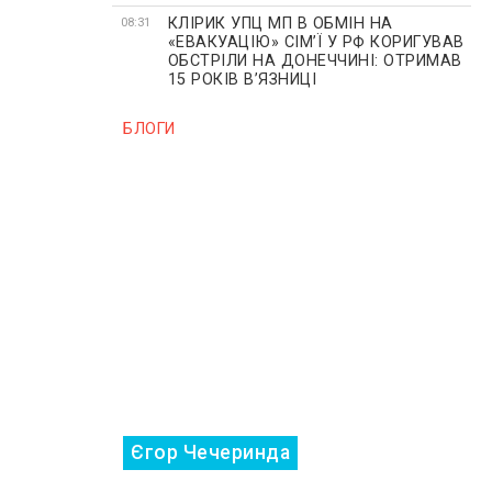
КЛІРИК УПЦ МП В ОБМІН НА
08:31
«ЕВАКУАЦІЮ» СІМʼЇ У РФ КОРИГУВАВ
ОБСТРІЛИ НА ДОНЕЧЧИНІ: ОТРИМАВ
15 РОКІВ ВʼЯЗНИЦІ
БЛОГИ
Єгор Чечеринда