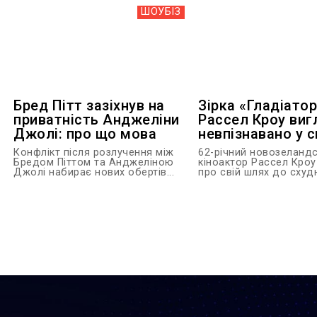
ШОУБIЗ
Бред Пітт зазіхнув на
Зірка «Гладіато
приватність Анджеліни
Рассел Кроу виг
Джолі: про що мова
невпізнавано у с
Конфлікт після розлучення між
62-річний новозеланд
Бредом Піттом та Анджеліною
кіноактор Рассел Кроу
Джолі набирає нових обертів...
про свій шлях до схудн