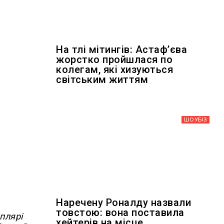
На тлі мітингів: Астафʼєва
жорстко пройшлася по
колегам, які хизуються
світським життям
ШОУБIЗ
Наречену Роналду назвали
товстою: вона поставила
мплярі
хейтерів на місце