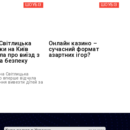
ШОУБIЗ
ШОУБIЗ
Світлицька
Онлайн казино –
ки на Київ
сучасний формат
ла про виїзд з
азартних ігор?
та безпеку
на Світлицька
о вперше відчула
ння вивезти дітей за