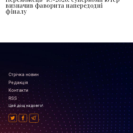
визначив фаворита напередодні
фіналу
Стрiчка новин
Редакцiя
Контакти
RSS
Цей дощ надовго!