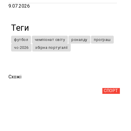
9.07.2026
Теги
футбол
чемпіонат світу
роналду
програш
чс-2026
збірна португалії
Схожi
СПОРТ