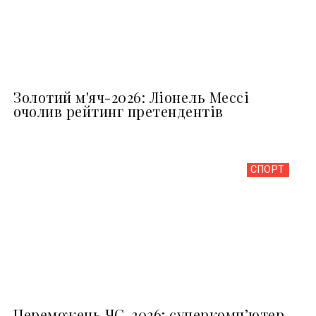
Золотий м'яч-2026: Ліонель Мессі
очолив рейтинг претендентів
СПОРТ
Переможець ЧС-2026: суперкомп’ютер