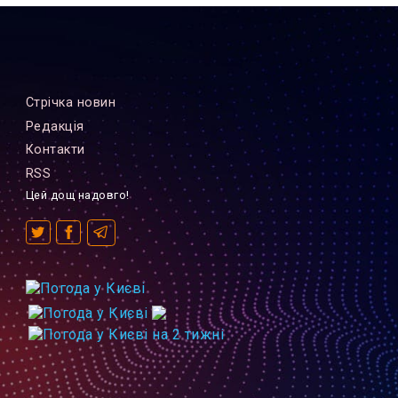
Стрiчка новин
Редакцiя
Контакти
RSS
Цей дощ надовго!