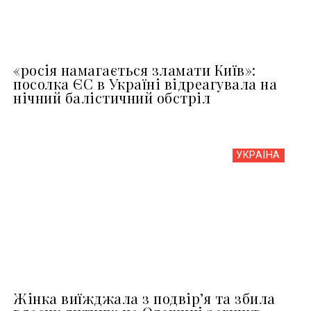
«росія намагається зламати Київ»:
посолка ЄС в Україні відреагувала на
нічний балістичний обстріл
УКРАЇНА
Жінка виїжджала з подвір’я та збила