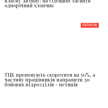
власну дитину: на Одещині загинув
однорічний хлопчик
УКРАЇНА
ТЦК пропонують скоротити на 50%, а
частину працівників направити до
бойових підрозділів - петиція