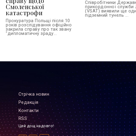
справу щодо
Співробітники Держав
Смоленської
прикордонної служби 
катастрофи
(VSAT) виявили ще од
підземний тунель ...
Прокуратура Польщі після 10
років розслідування офіційно
закрила справу про так звану
"дипломатичну зраду...
Стрiчка новин
Редакцiя
Контакти
RSS
Цей дощ надовго!