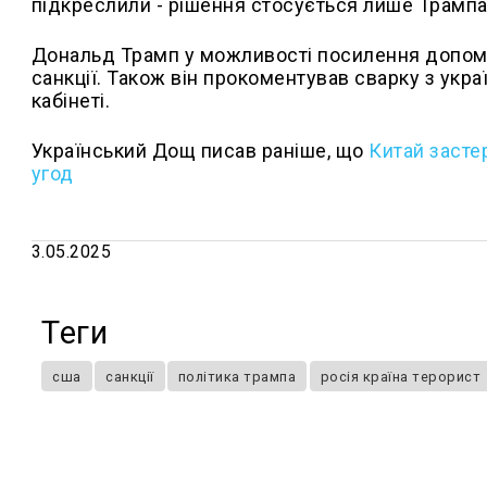
підкреслили - рішення стосується лише Трампа
Дональд Трамп у можливості посилення допомо
санкції. Також він прокоментував сварку з у
кабінеті.
Український Дощ писав раніше, що
Китай застер
угод
3.05.2025
Теги
сша
санкції
політика трампа
росія країна терорист