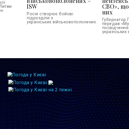
військовополонених –
пензенсь
ної
ISW
СВО», що
Литви
ин
них
Росія створює бойові
підрозділи з
Губернатор 
українських військовополонених...
передав «Му
посвідчення
українських в