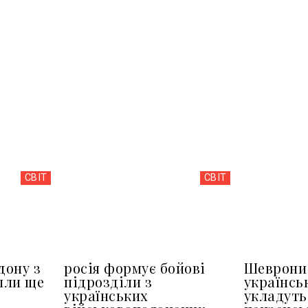
СВІТ
СВІТ
дону з
росія формує бойові
Шеврони 
шли ще
підрозділи з
українсь
українських
укладуть