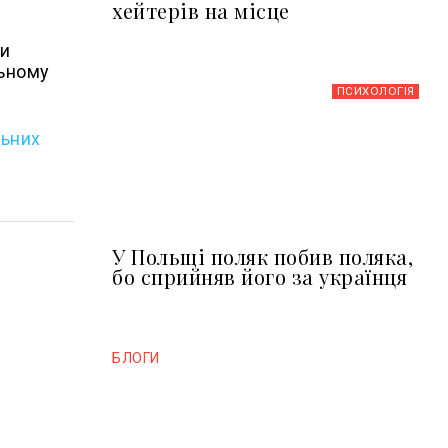
хейтерів на місце
ти
льному
ПСИХОЛОГІЯ
льних
У Польщі поляк побив поляка,
бо сприйняв його за українця
БЛОГИ