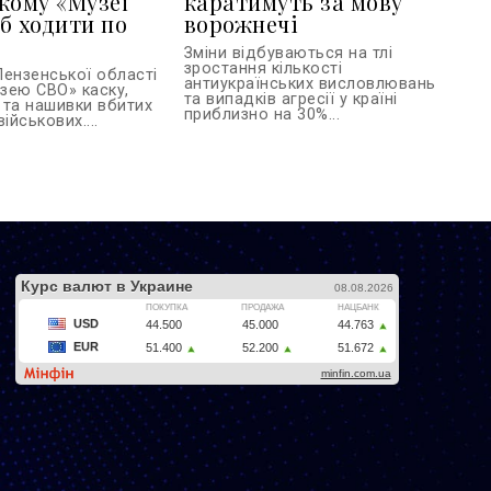
кому «Музеї
каратимуть за мову
б ходити по
ворожнечі
Зміни відбуваються на тлі
зростання кількості
Пензенської області
антиукраїнських висловлювань
зею СВО» каску,
та випадків агресії у країні
 та нашивки вбитих
приблизно на 30%...
ійськових....