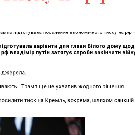
дготувала варіанти для глави Білого дому щод
рф владімір путін затягує спроби закінчити війн
а джерела.
ивають і Трамп ще не ухвалив жодного рішення.
посилити тиск на Кремль, зокрема, шляхом санкцій