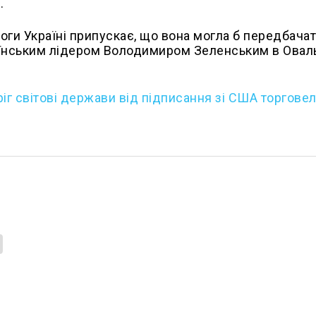
.
ги Україні припускає, що вона могла б передбача
країнським лідером Володимиром Зеленським в Ова
іг світові держави від підписання зі США торгове