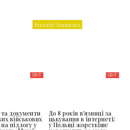
Віталій Чепинога
СВІТ
СВІТ
та документи
До 8 років в'язниці за
ких військових
цькування в інтернеті:
 на підлогу у
у Польщі жорсткіше