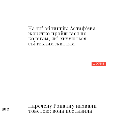
На тлі мітингів: Астафʼєва
жорстко пройшлася по
колегам, які хизуються
світським життям
ШОУБIЗ
Наречену Роналду назвали
 але
товстою: вона поставила