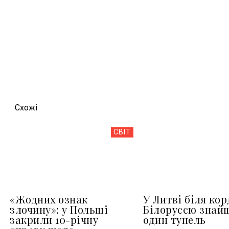
Схожi
СВІТ
«Жодних ознак
У Литві біля кор
злочину»: у Польщі
Білоруссю знай
закрили 10-річну
один тунель