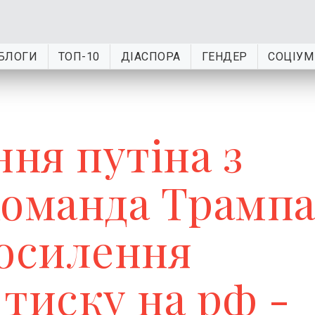
БЛОГИ
ТОП-10
ДІАСПОРА
ГЕНДЕР
СОЦІУМ
ння путіна з
команда Трамп
посилення
тиску на рф -