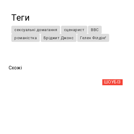
Теги
сексуальні домагання
сценарист
BBC
романістка
Бріджит Джонс
Гелен Філдінґ
Схожi
ШОУБIЗ