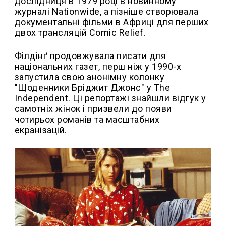
дослідниця в 1979 році в новинному
журналі Nationwide, а пізніше створювала
документальні фільми в Африці для перших
двох трансляцій Comic Relief.
Філдінґ продовжувала писати для
національних газет, перш ніж у 1990-х
запустила свою анонімну колонку
"Щоденники Бріджит Джонс" у The
Independent. Ці репортажі знайшли відгук у
самотніх жінок і призвели до появи
чотирьох романів та масштабних
екранізацій.