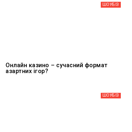
ШОУБIЗ
Онлайн казино – сучасний формат
азартних ігор?
ШОУБIЗ