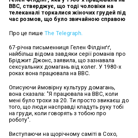
BBC, стверджує, що тоді чоловіки на
телеканалі торкалися жіночих грудей під
час розмов, що було звичайною справою
Про це пише
The Telegraph.
67-річна письменниця Гелен Філдінґґ,
найбільш відома завдяки серії романів про
Бріджит Джонс, заявила, що зазнавала
сексуальних домагань від колег. У 1980-х
роках вона працювала на BBC.
Описуючи ймовірну культуру домагань,
вона сказала: "Я працювала на BBC, коли
мені було трохи за 20. Ти просто звикаєш до
того, що люди насправді кладуть руку тобі
на груди, коли говорять з тобою про
роботу".
Виступаючи на щорічному саміті в Сохо,