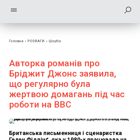
Головна
›
РОЗВАГИ
›
Шоубiз
Авторка романів про
Бріджит Джонс заявила,
що регулярно була
жертвою домагань під час
роботи на BBC
Британська письменниця і сценаристка
Гелен Філдінґ, яка у 1980-х працювала на