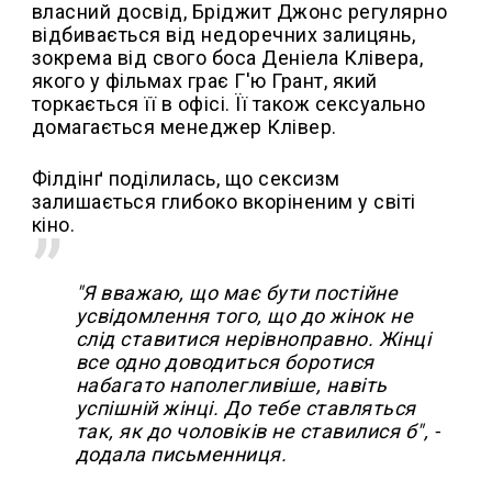
власний досвід, Бріджит Джонс регулярно
відбивається від недоречних залицянь,
зокрема від свого боса Деніела Клівера,
якого у фільмах грає Г'ю Грант, який
торкається її в офісі. Її також сексуально
домагається менеджер Клівер.
Філдінґ поділилась, що сексизм
залишається глибоко вкоріненим у світі
кіно.
"Я вважаю, що має бути постійне
усвідомлення того, що до жінок не
слід ставитися нерівноправно. Жінці
все одно доводиться боротися
набагато наполегливіше, навіть
успішній жінці. До тебе ставляться
так, як до чоловіків не ставилися б", -
додала письменниця.