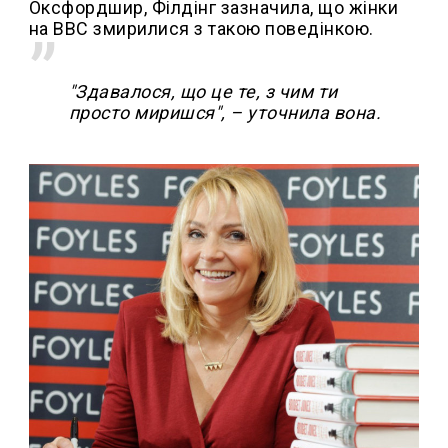
Оксфордшир, Філдінг зазначила, що жінки
на BBC змирилися з такою поведінкою.
"Здавалося, що це те, з чим ти
просто миришся", – уточнила вона.