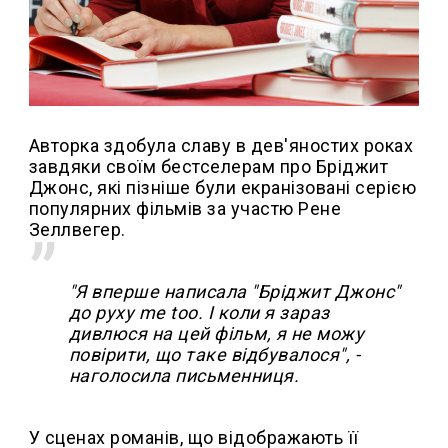
Авторка здобула славу в дев'яностих роках
завдяки своїм бестселерам про Бріджит
Джонс, які пізніше були екранізовані серією
популярних фільмів за участю Рене
Зеллвегер.
"Я вперше написала "Бріджит Джонс"
до руху me too. І коли я зараз
дивлюся на цей фільм, я не можу
повірити, що таке відбувалося", -
наголосила письменниця.
У сценах романів, що відображають її