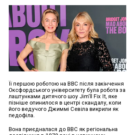
Її першою роботою на BBC після закінчення
Оксфордського університету була робота за
лаштунками дитячого шоу Jim’ll Fix It, яке
пізніше опинилося в центрі скандалу, коли
його ведучого Джиммі Севіла викрили як
педофіла.
Вона приєдналася до BBC як регіональна