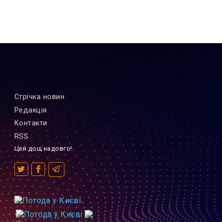
Стрiчка новин
Редакцiя
Контакти
RSS
Цей дощ надовго!