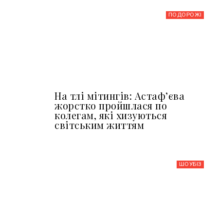
ПОДОРОЖІ
На тлі мітингів: Астафʼєва
жорстко пройшлася по
колегам, які хизуються
світським життям
ШОУБIЗ