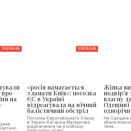
УКРАЇНА
УКРАЇНА
тували
«росія намагається
Жінка ви
 про
зламати Київ»: посолка
подвір’я 
їни на
ЄС в Україні
власну д
у
відреагувала на нічний
Одещині 
балістичний обстріл
однорічн
Посолка Європейського Союзу
На Одещині 
в Україні Катаріна Матернова
збила власн
тував
відреагувала на російську
сина...
Британії,
балістичну атаку...