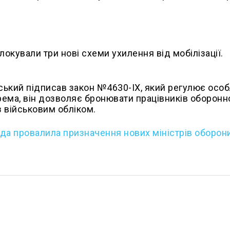
окували три нові схеми ухилення від мобілізації.
ький підписав закон №4630-IX, який регулює особ
рема, він дозволяє бронювати працівників оборонн
 військовим обліком.
да провалила призначення нових міністрів оборони