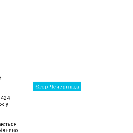
и
Єгор Чечеринда
1424
іж у
гається
рівняно