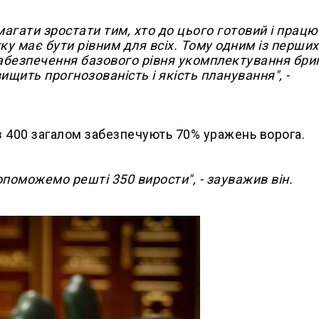
агати зростати тим, хто до цього готовий і працю
у має бути рівним для всіх. Тому одним із перших
забезпечення базового рівня укомплектування бри
ищить прогнозованість і якість планування", -
із 400 загалом забезпечують 70% уражень ворога.
опоможемо решті 350 вирости", - зауважив він.