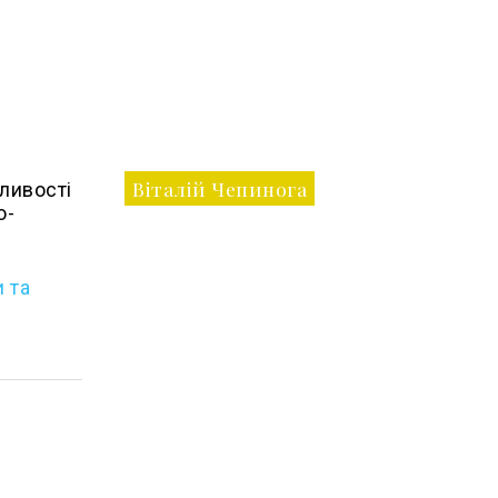
Віталій Чепинога
ливості
о-
 та