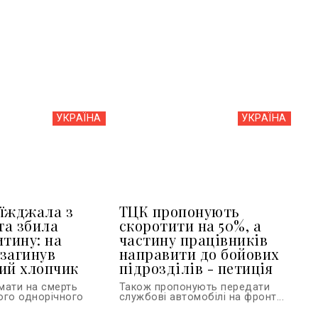
УКРАЇНА
УКРАЇНА
їжджала з
ТЦК пропонують
та збила
скоротити на 50%, а
итину: на
частину працівників
загинув
направити до бойових
ий хлопчик
підрозділів - петиція
мати на смерть
Також пропонують передати
ого однорічного
службові автомобілі на фронт...