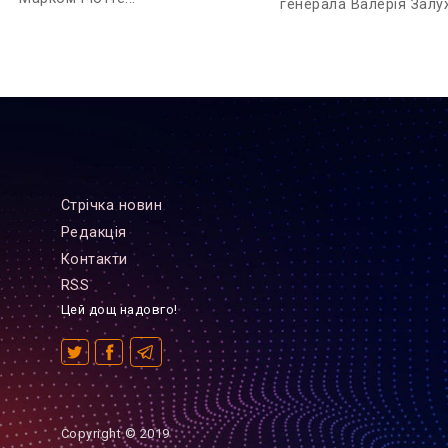
генерала Валерія Залуж
Стрiчка новин
Редакцiя
Контакти
RSS
Цей дощ надовго!
Copyright © 2019