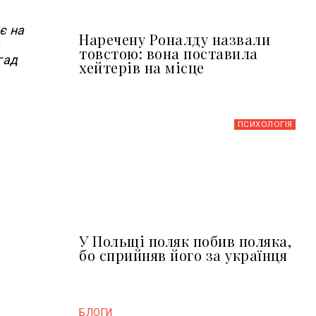
є на
Наречену Роналду назвали
товстою: вона поставила
гад
хейтерів на місце
ПСИХОЛОГІЯ
У Польщі поляк побив поляка,
бо сприйняв його за українця
БЛОГИ