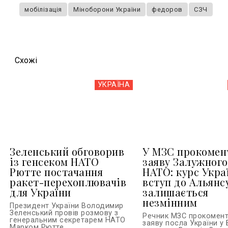
мобілізація
Міноборони України
федоров
СЗЧ
Схожi
УКРАЇНА
Зеленський обговорив
У МЗС прокомен
із генсеком НАТО
заяву Залужного
Рютте постачання
НАТО: курс Укра
ракет-перехоплювачів
вступ до Альянс
для України
залишається
незмінним
Президент України Володимир
Зеленський провів розмову з
Речник МЗС прокомен
генеральним секретарем НАТО
заяву посла України у 
Марком Рютте...