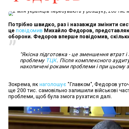
Потрібно швидко, раз і назавжди змінити си
це
повідомив
Михайло Федоров, представляюч
оборони. Федоров вперше повідомив, скільки 
"Якісна підготовка - це зменшення втрат 
проблему
ТЦК
. Після комплексного аудит
накопичені роками проблеми і при цьому зб
Зокрема, як
наголошує
"Главком", Федоров уточ
ще 200 тис. самовільно залишили військові час
проблеми, щоб була змога рухатися далі.