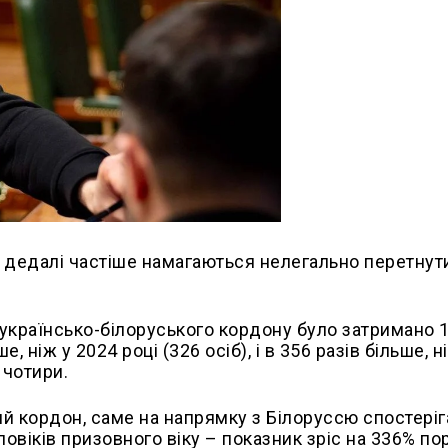
у дедалі частіше намагаються нелегально перетнут
 українсько-білоруського кордону було затримано 
, ніж у 2024 році (326 осіб), і в 356 разів більше, н
 чотири.
ий кордон, саме на напрямку з Білоруссю спостері
овіків призовного віку – показник зріс на 336% по