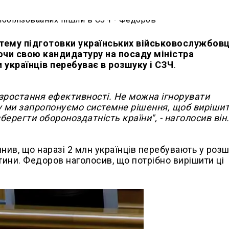
стему підготовки українських військовослужбовц
и свою кандидатуру на посаду міністра
українців перебуває в розшуку і СЗЧ
.
і зростання ефективності. Не можна ігнорувати
у ми запропонуємо системне рішення, щоб виріши
ерегти обороноздатність країни", - наголосив він
нив, що наразі 2 млн українців перебувають у розш
тини. Федоров наголосив, що потрібно вирішити ці