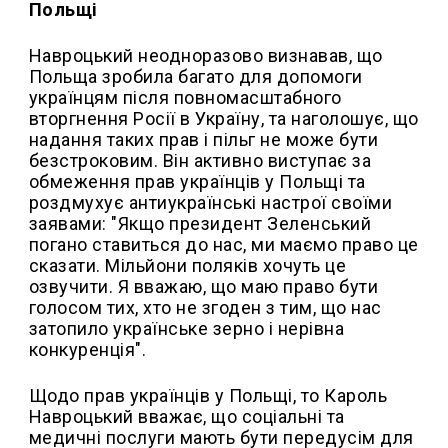
Польщі
Навроцький неодноразово визнавав, що
Польща зробила багато для допомоги
українцям після повномасштабного
вторгнення Росії в Україну, та наголошує, що
надання таких прав і пільг не може бути
безстроковим. Він активно виступає за
обмеження прав українців у Польщі та
роздмухує антиукраїнські настрої своїми
заявами: "Якщо президент Зеленський
погано ставиться до нас, ми маємо право це
сказати. Мільйони поляків хочуть це
озвучити. Я вважаю, що маю право бути
голосом тих, хто не згоден з тим, що нас
затопило українське зерно і нерівна
конкуренція".
Щодо прав українців у Польщі, то Кароль
Навроцький вважає, що соціальні та
медичні послуги мають бути передусім для