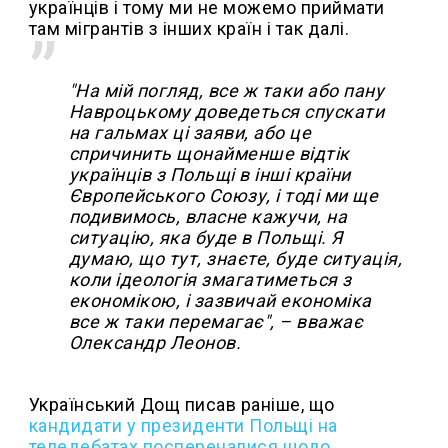
українців і тому ми не можемо приймати
там мігрантів з інших країн і так далі.
"На мій погляд, все ж таки або пану
Навроцькому доведеться спускати
на гальмах ці заяви, або це
спричинить щонайменше відтік
українців з Польщі в інші країни
Європейського Союзу, і тоді ми ще
подивимось, власне кажучи, на
ситуацію, яка буде в Польщі. Я
думаю, що тут, знаєте, буде ситуація,
коли ідеологія змагатиметься з
економікою, і зазвичай економіка
все ж таки перемагає", – вважає
Олександр Леонов.
Український Дощ писав раніше, що
кандидати у президенти Польщі на
теледебатах посперечалися щодо