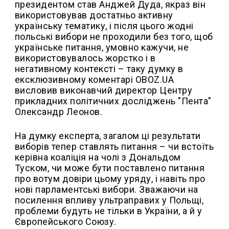
президентом став Анджей Дуда, якраз він
використовував достатньо активну
українську тематику, і після цього жодні
польські вибори не проходили без того, щоб
українське питання, умовно кажучи, не
використовувалось жорстко і в
негативному контексті – таку думку в
ексклюзивному коментарі OBOZ.UA
висловив виконавчий директор Центру
прикладних політичних досліджень "Пента"
Олександр Леонов.
На думку експерта, загалом ці результати
виборів тепер ставлять питання – чи встоїть
керівна коаліція на чолі з Дональдом
Туском, чи може бути поставлено питання
про вотум довіри цьому уряду, і навіть про
нові парламентські вибори. Зважаючи на
посилення впливу ультраправих у Польщі,
проблеми будуть не тільки в України, а й у
Європейського Союзу.