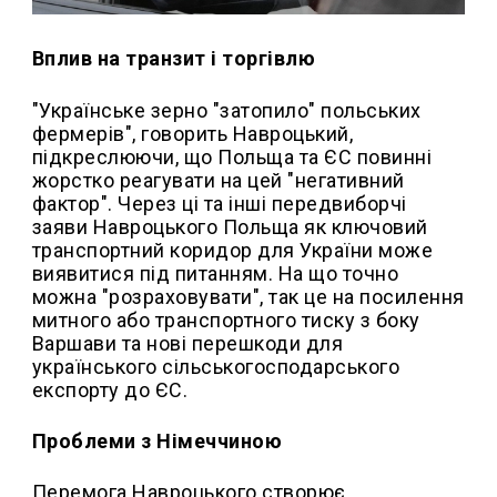
Вплив на транзит і торгівлю
"Українське зерно "затопило" польських
фермерів", говорить Навроцький,
підкреслюючи, що Польща та ЄС повинні
жорстко реагувати на цей "негативний
фактор". Через ці та інші передвиборчі
заяви Навроцького Польща як ключовий
транспортний коридор для України може
виявитися під питанням. На що точно
можна "розраховувати", так це на посилення
митного або транспортного тиску з боку
Варшави та нові перешкоди для
українського сільськогосподарського
експорту до ЄС.
Проблеми з Німеччиною
Перемога Навроцького створює