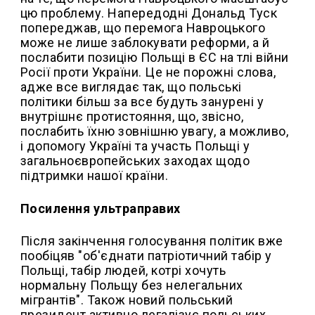
цю проблему. Напередодні Дональд Туск
попереджав, що перемога Навроцького
може не лише заблокувати реформи, а й
послабити позицію Польщі в ЄС на тлі війни
Росії проти України. Це не порожні слова,
адже все виглядає так, що польські
політики більш за все будуть занурені у
внутрішнє протистояння, що, звісно,
послабить їхню зовнішню увагу, а можливо,
і допомогу Україні та участь Польщі у
загальноєвропейських заходах щодо
підтримки нашої країни.
Посилення ультраправих
Після закінчення голосування політик вже
пообіцяв "об'єднати патріотичний табір у
Польщі, табір людей, котрі хочуть
нормальну Польщу без нелегальних
мігрантів". Також новий польський
президент активно легалізує польських