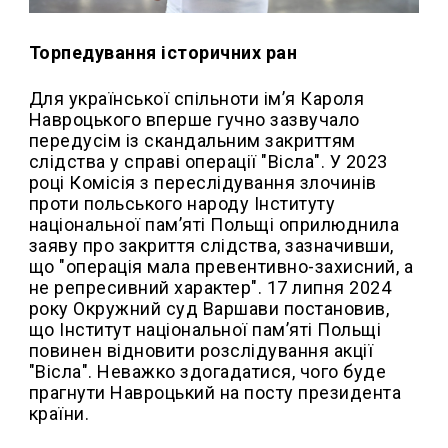
Торпедування історичних ран
Для української спільноти ім’я Кароля
Навроцького вперше гучно зазвучало
передусім із скандальним закриттям
слідства у справі операції "Вісла". У 2023
році Комісія з переслідування злочинів
проти польського народу Інституту
національної памʼяті Польщі оприлюднила
заяву про закриття слідства, зазначивши,
що "операція мала превентивно-захисний, а
не репресивний характер". 17 липня 2024
року Окружний суд Варшави постановив,
що Інститут національної памʼяті Польщі
повинен відновити розслідування акції
"Вісла". Неважко здогадатися, чого буде
прагнути Навроцький на посту президента
країни.