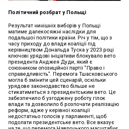
Політичний розбрат у Польщі
Результат нинішніх виборів у Польщі
матиме далекосяжні наслідки для
подальшої політики країни. Річ у тім, що з
часу приходу до влади коаліції під
керівництвом Дональда Туска у 2023 році
ключові урядові ініціативи блокувало вето
президента Анджея Дуди, який є
союзником опозиційної партії "Право і
справедливість". Перемога Тшасковського
могла б змінити цей сценарій, оскільки
урядове законодавство більше не
стикатиметься з президентським вето. Це
забезпечило б узгоджену роботу гілок
влади та дозволило б розпочати реалізацію
реформ, адже у керівної коаліції
недостатньо голосів у парламенті, щоб
подолати президентське вето. Все вказує
на те, що перемога Навроцького масштабує