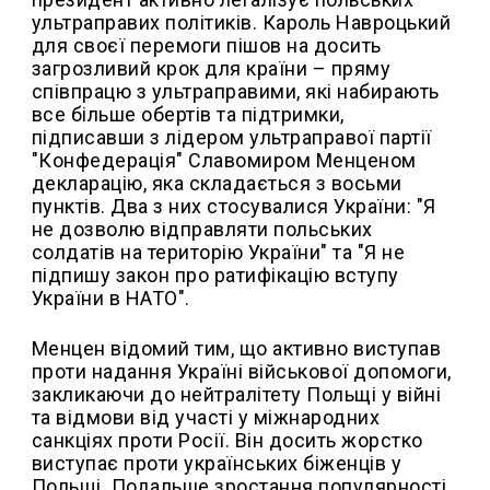
ультраправих політиків. Кароль Навроцький
для своєї перемоги пішов на досить
загрозливий крок для країни – пряму
співпрацю з ультраправими, які набирають
все більше обертів та підтримки,
підписавши з лідером ультраправої партії
"Конфедерація" Славомиром Менценом
декларацію, яка складається з восьми
пунктів. Два з них стосувалися України: "Я
не дозволю відправляти польських
солдатів на територію України" та "Я не
підпишу закон про ратифікацію вступу
України в НАТО".
Менцен відомий тим, що активно виступав
проти надання Україні військової допомоги,
закликаючи до нейтралітету Польщі у війні
та відмови від участі у міжнародних
санкціях проти Росії. Він досить жорстко
виступає проти українських біженців у
Польщі. Подальше зростання популярності