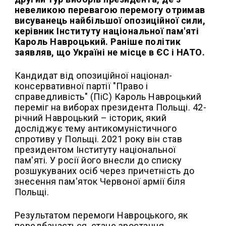
невеликою перевагою перемогу отримав
висуванець найбільшої опозиційної сили,
керівник Інституту національної пам'яті
Кароль Навроцький. Раніше політик
заявляв, що Україні не місце в ЄС і НАТО.
Кандидат від опозиційної націонал-
консервативної партії "Право і
справедливість" (ПіС) Кароль Навроцький
переміг на виборах президента Польщі. 42-
річний Навроцький – історик, який
досліджує тему антикомуністичного
спротиву у Польщі. 2021 року він став
президентом Інституту національної
пам'яті. У росії його внесли до списку
розшукуваних осіб через причетність до
знесення пам'яток Червоної армії біля
Польщі.
Результатом перемоги Навроцького, як
передбачається, стане зростання