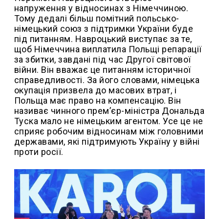
напруження у відносинах з Німеччиною.
Тому дедалі більш помітний польсько-
німецький союз з підтримки України буде
під питанням. Навроцький виступає за те,
щоб Німеччина виплатила Польщі репарації
за збитки, завдані під час Другої світової
війни. Він вважає це питанням історичної
справедливості. За його словами, німецька
окупація призвела до масових втрат, і
Польща має право на компенсацію. Він
називає чинного прем’єр-міністра Дональда
Туска мало не німецьким агентом. Усе це не
сприяє робочим відносинам між головними
державами, які підтримують Україну у війні
проти росії.