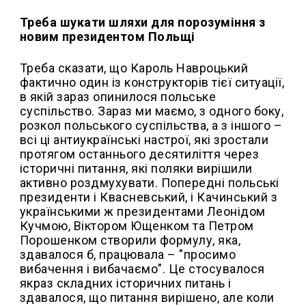
Треба шукати шляхи для порозуміння з
новим президентом Польщі
Треба сказати, що Кароль Навроцький
фактично один із конструкторів тієї ситуації,
в якій зараз опинилося польське
суспільство. Зараз ми маємо, з одного боку,
розкол польського суспільства, а з іншого –
всі ці антиукраїнські настрої, які зростали
протягом останнього десятиліття через
історичні питання, які поляки вирішили
активно роздмухувати. Попередні польські
президенти і Квасневський, і Качинський з
українськими ж президентами Леонідом
Кучмою, Віктором Ющенком та Петром
Порошенком створили формулу, яка,
здавалося б, працювала – "просимо
вибачення і вибачаємо". Це стосувалося
якраз складних історичних питань і
здавалося, що питання вирішено, але коли