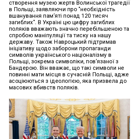
створення музею жертв Волинської трагедії
в Польщі, заявляючи про "необхідність
вшанування пам’яті понад 120 тисяч
загиблих". В Україні цю цифру загиблих
поляків вважають значно перебільшеною та
спробою маніпуляції та тиску на нашу
державу. Також Навроцький підтримав
ініціативу щодо заборони пропаганди
символів українського націоналізму в
Польщі, зокрема символіки, пов’язаної з
Бандерою. Він вважає, що такі символи не
повинні мати місця в сучасній Польщі, адже
асоціюються з ідеологією, яка призвела до
масових вбивств поляків.