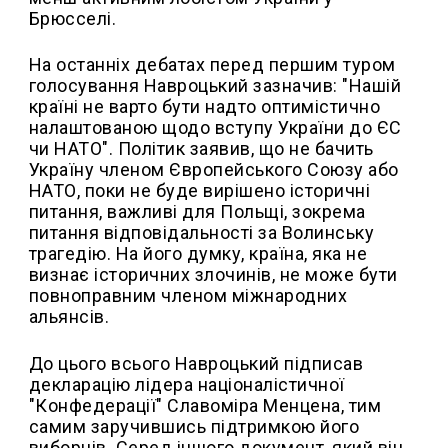
Брюсселі.
На останніх дебатах перед першим туром
голосування Навроцький зазначив: "Нашій
країні не варто бути надто оптимістично
налаштованою щодо вступу України до ЄС
чи НАТО". Політик заявив, що не бачить
Україну членом Європейського Союзу або
НАТО, поки не буде вирішено історичні
питання, важливі для Польщі, зокрема
питання відповідальності за Волинську
трагедію. На його думку, країна, яка не
визнає історичних злочинів, не може бути
повноправним членом міжнародних
альянсів.
До цього всього Навроцький підписав
декларацію лідера націоналістичної
"Конфедерації" Славоміра Менцена, тим
самим заручившись підтримкою його
виборців. Серед іншого документ, який він