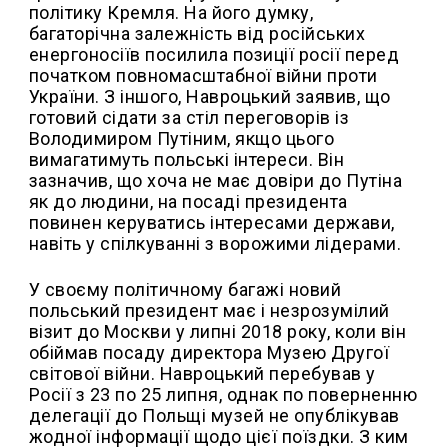
політику Кремля. На його думку,
багаторічна залежність від російських
енергоносіїв посилила позиції росії перед
початком повномасштабної війни проти
України. З іншого, Навроцький заявив, що
готовий сідати за стіл переговорів із
Володимиром Путіним, якщо цього
вимагатимуть польські інтереси. Він
зазначив, що хоча не має довіри до Путіна
як до людини, на посаді президента
повинен керуватись інтересами держави,
навіть у спілкуванні з ворожими лідерами.
У своєму політичному багажі новий
польський президент має і незрозумілий
візит до Москви у липні 2018 року, коли він
обіймав посаду директора Музею Другої
світової війни. Навроцький перебував у
Росії з 23 по 25 липня, однак по поверненню
делегації до Польщі музей не опублікував
жодної інформації щодо цієї поїздки. З ким