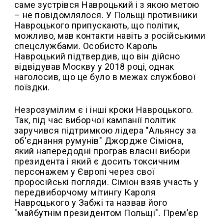
саме зустрівся Навроцький і з якою метою
– не повідомлялося. У Польщі противники
Навроцького припускають, що політик,
можливо, мав контакти навіть з російськими
спецслужбами. Особисто Кароль
Навроцький підтвердив, що він дійсно
відвідував Москву у 2018 році, однак
наголосив, що це було в межах службової
поїздки.
Незрозумілим є і інші кроки Навроцького.
Так, під час виборчої кампанії політик
заручився підтримкою лідера "Альянсу за
об'єднання румунів" Джордже Сіміона,
який напередодні програв власні вибори
президента і який є досить токсичним
персонажем у Європі через свої
проросійські погляди. Сіміон взяв участь у
передвиборчому мітингу Кароля
Навроцького у Забжі та назвав його
"майбутнім президентом Польщі". Прем’єр