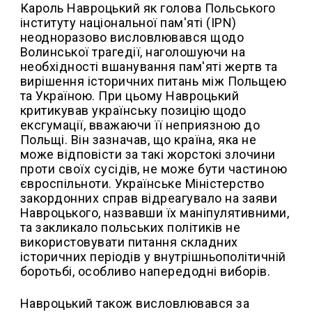
Кароль Навроцький як голова Польського
інституту національної пам'яті (IPN)
неодноразово висловлювався щодо
Волинської трагедії, наголошуючи на
необхідності вшанування пам'яті жертв та
вирішення історичних питань між Польщею
та Україною. При цьому Навроцький
критикував українську позицію щодо
ексгумації, вважаючи її неприязною до
Польщі. Він зазначав, що країна, яка не
може відповісти за такі жорстокі злочини
проти своїх сусідів, не може бути частиною
євроспільноти. Українське Міністерство
закордонних справ відреагувало на заяви
Навроцького, назвавши їх маніпулятивними,
та закликало польських політиків не
використовувати питання складних
історичних періодів у внутрішньополітичній
боротьбі, особливо напередодні виборів.
Навроцький також висловлювався за